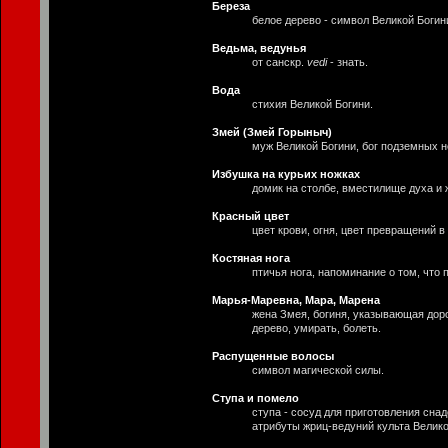
Береза
белое дерево - символ Великой Богин
Ведьма, ведунья
от санскр.
vedi
- знать.
Вода
стихия Великой Богини.
Змей (Змей Горыныч)
муж Великой Богини, бог подземных н
Избушка на курьих ножках
домик на столбе, вместилище духа и 
Красный цвет
цвет крови, огня, цвет превращений в
Костяная нога
птичья нога, напоминание о том, что 
Марья-Маревна, Мара, Марена
жена Змея, богиня, указывающая доро
дерево, умирать, болеть.
Распущенные волосы
символ магической силы.
Ступа и помело
ступа - сосуд для приготовления сна
атрибуты жриц-ведуний культа Велико