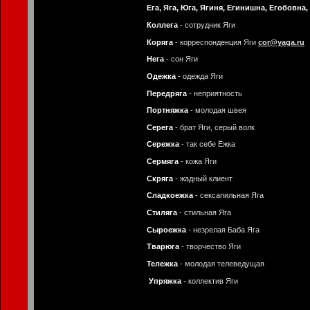
Ега, Яга, Юга, Ягиня, Егинишна, Егобовна,
Коллега
- сотрудник Яги
Коряга
- корреспонденция Яги
cor@yaga.ru
Нега
- сон Яги
Одежка
- одежда Яги
Передряга
- неприятность
Портняжка
- молодая швея
Серега
- брат Яги, серый волк
Сережка
- так себе Ёжка
Сермяга
- кожа Яги
Скряга
- жадный клиент
Сладкоежка
- сексапильная Яга
Стиляга
- стильная Яга
Сыроежка
- незрелая Баба Яга
Тварюга
- творчество Яги
Тележка
- молодая телеведущая
Упряжка
- коллектив Яги